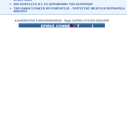
ΠΙΟ ΚΟΝΤΑ ΣΤΟ ILS ΤΟ ΑΕΡΟΔΡΟΜΙΟ ΤΩΝ ΙΩΑΝΝΙΝΩΝ
ΤΗΝ ΟΔΙΚΗ ΣΥΝΔΕΣΗ ΗΓΟΥΜΕΝΙΤΣΑΣ - ΤΕΡΓΕΣΤΗΣ ΜΕΛΕΤΑ Η ΠΕΡΙΦΕΡΕΙΑ
ΗΠΕΙΡΟΥ
ΚΑΘΗΜΕΡΙΝΗ ΕΠΙΚΑΙΡΟΠΟΙΗΣΗ - Πηγή: ΙΔΡΥΜΑ ΕΓΝΑΤΙΑ ΗΠΕΙΡΟΥ