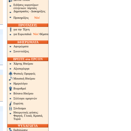
Ειδήσεις κυριοτέρων
ελληνικών πόρταλς
Δημοπρασίες - Διακηρύξεις
Προκηρύξεις
Νέο!
ΠΡΟΤΑΣΕΙΣ
για την Τέχνη
για Ευρωπαϊκά
Νέο!
Θέματα
ΑΦΙΕΡΩΜΑΤΑ
Αφιερώματα
Συνεντεύξεις
ΒΡΕΙΤΕ στο EPCON
Χάρτης Ηπείρου
Αξιοπερίεργα
Φυσικές Ομορφιές
Μουσική Ηπείρου
Ημερολόγιο
Βιορυθμοί
Βότανα Ηπείρου
Σύλλογοι ομογενών
Ευρώπη
Σύνδεσμοι
Ηπειρωτικές γεύσεις:
Φαγητά,
Γλυκά,
Κρασιά,
Τυριά
ΨΥΧΑΓΩΓΙΑ
Εκδηλώσεις