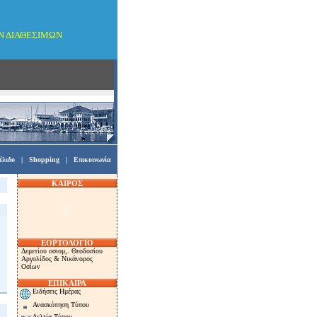
ΩΝ ΔΙΑΘΕΣΙΜΩΝ
έλιδο
|
Shopping
|
Επικοινωνία
ΚΑΙΡΟΣ
ΕΟΡΤΟΛΟΓΙΟ
Δεμετίου οσιομ,. Θεοδοσίου
Αργολίδος & Νικάνορος
Οσίων
ΕΠΙΚΑΙΡΑ
Ειδήσεις Ημέρας
Ανασκόπηση Τύπου
Δελτία Τύπου