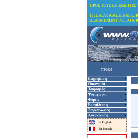
ΠΡΟΣ ΤΟΥΣ ΕΠΙΣΚΕΠΤΕΣ
Η ΤΕΛΕΥΤΑΙΑ ΕΠΙΚΑΙΡΟ
ΔΕΔΟΜΕΝΩΝ ΓΙΝΕΤΑΙ ΑΠ
7/8/2026
Ενημέρωση
Οικονομία
Τουρισμός
Ψυχαγωγία
Φορείς
Εκπαίδευση
Συγκοινωνίες
Αυτοκίνηση
In English
En français