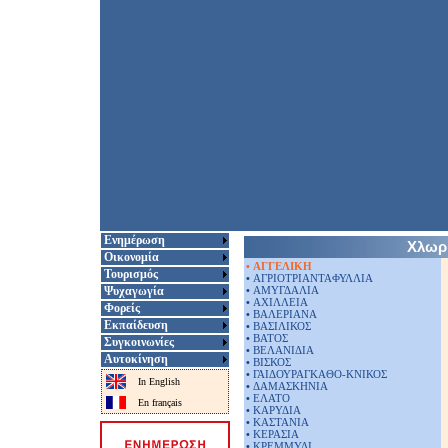
Ενημέρωση
Χλωρί
Οικονομία
• ΑΓΓΕΛΙΚΗ
Τουρισμός
•
ΑΓΡΙΟΤΡΙΑΝΤΑΦΥΛΛΙΑ
Ψυχαγωγία
•
ΑΜΥΓΔΑΛΙΑ
•
ΑΧΙΛΛΕΙΑ
Φορείς
•
ΒΑΛΕΡΙΑΝΑ
Εκπαίδευση
•
ΒΑΣΙΛΙΚΟΣ
•
ΒΑΤΟΣ
Συγκοινωνίες
•
ΒΕΛΑΝΙΔΙΑ
Αυτοκίνηση
•
ΒΙΣΚΟΣ
•
ΓΑΙΔΟΥΡΑΓΚΑΘΟ-ΚΝΙΚΟΣ
In English
•
ΔΑΜΑΣΚΗΝΙΑ
•
ΕΛΑΤΟ
En français
•
ΚΑΡΥΔΙΑ
•
ΚΑΣΤΑΝΙΑ
•
ΚΕΡΑΣΙΑ
•
ΚΡΕΜΜΥΔΙ