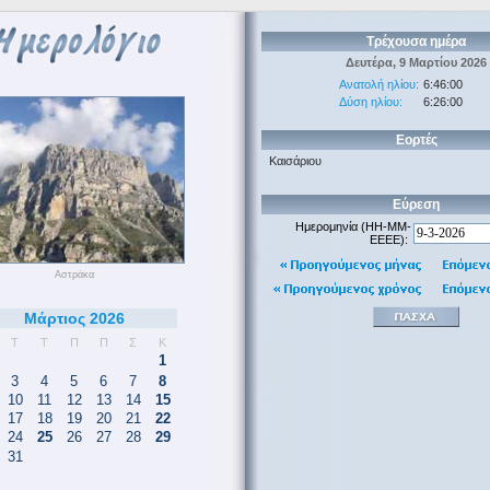
Τρέχουσα ημέρα
Δευτέρα, 9 Μαρτίου 2026
Ανατολή ηλίου:
6:46:00
Δύση ηλίου:
6:26:00
Εορτές
Καισάριου
Εύρεση
Ημερομηνία (HH-MM-
EEEE):
Αστράκα
Μάρτιος 2026
Τ
Τ
Π
Π
Σ
Κ
1
3
4
5
6
7
8
10
11
12
13
14
15
17
18
19
20
21
22
24
25
26
27
28
29
31