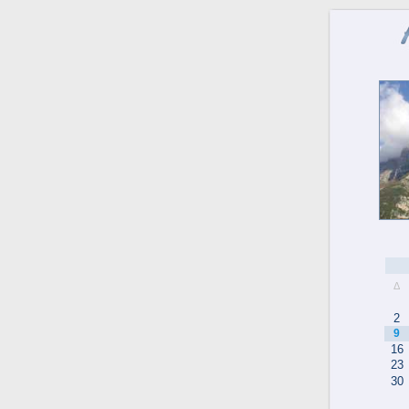
Δ
2
9
16
23
30