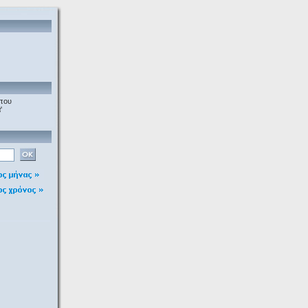
που
'