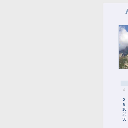
Δ
2
9
16
23
30