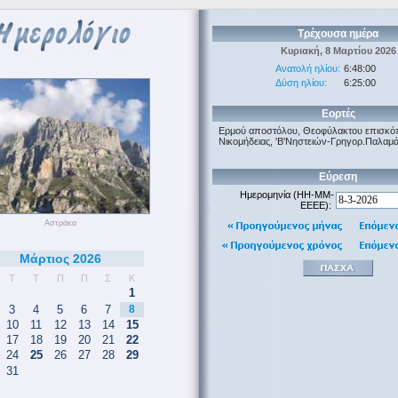
Τρέχουσα ημέρα
Κυριακή, 8 Μαρτίου 2026
Ανατολή ηλίου:
6:48:00
Δύση ηλίου:
6:25:00
Εορτές
Ερμού αποστόλου, Θεοφύλακτου επισκό
Νικομήδειας, 'Β'Νηστειών-Γρηγορ.Παλαμά
Εύρεση
Ημερομηνία (HH-MM-
EEEE):
Αστράκα
Μάρτιος 2026
Τ
Τ
Π
Π
Σ
Κ
1
3
4
5
6
7
8
10
11
12
13
14
15
17
18
19
20
21
22
24
25
26
27
28
29
31