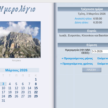
Τρέχουσα ημέρα
Τρίτη, 3 Μαρτίου 2026
Ανατολή ηλίου:
6:55:00
Δύση ηλίου:
6:20:00
Εορτές
Ιωαήλ, Ευτροπίου, Κλεονίκου και Βασιλί
Εύρεση
Ημερομηνία (HH-MM-
EEEE):
Αστράκα
Μάρτιος 2026
Τ
Τ
Π
Π
Σ
Κ
1
3
4
5
6
7
8
10
11
12
13
14
15
17
18
19
20
21
22
24
25
26
27
28
29
31