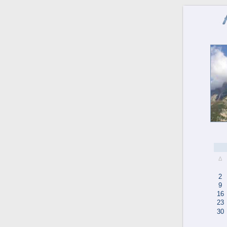
Δ
2
9
16
23
30