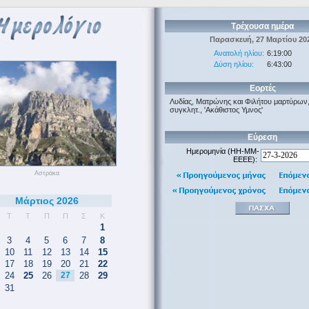
Τρέχουσα ημέρα
Παρασκευή, 27 Μαρτίου 20
Ανατολή ηλίου:
6:19:00
Δύση ηλίου:
6:43:00
Εορτές
Λυδίας, Ματρώνης και Φιλήτου μαρτύρων,
συγκλητ., 'Ακάθιστος Υμνος'
Εύρεση
Ημερομηνία (HH-MM-
EEEE):
Αστράκα
Μάρτιος 2026
Τ
Τ
Π
Π
Σ
Κ
1
3
4
5
6
7
8
10
11
12
13
14
15
17
18
19
20
21
22
24
25
26
27
28
29
31