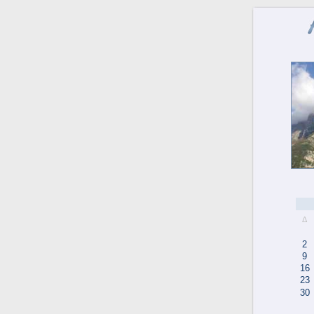
Δ
2
9
16
23
30