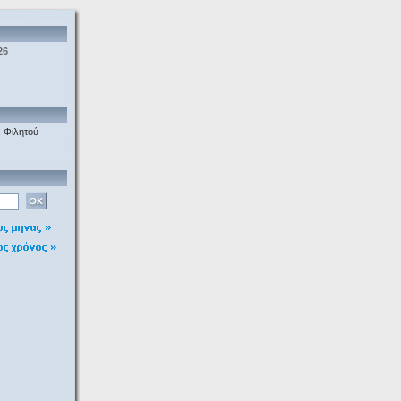
26
 Φιλητού