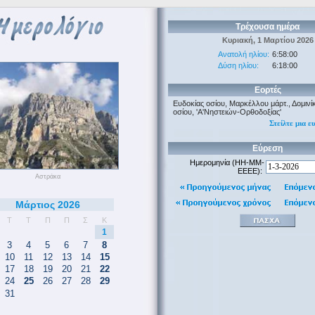
Τρέχουσα ημέρα
Κυριακή, 1 Μαρτίου 2026
Ανατολή ηλίου:
6:58:00
Δύση ηλίου:
6:18:00
Εορτές
Ευδοκίας οσίου, Μαρκέλλου μάρτ., Δομινί
οσίου, 'Α'Νηστειών-Ορθοδοξίας'
Στείλτε μια ε
Εύρεση
Ημερομηνία (HH-MM-
EEEE):
Αστράκα
Μάρτιος 2026
Τ
Τ
Π
Π
Σ
Κ
1
3
4
5
6
7
8
10
11
12
13
14
15
17
18
19
20
21
22
24
25
26
27
28
29
31