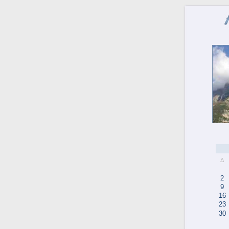
Δ
2
9
16
23
30