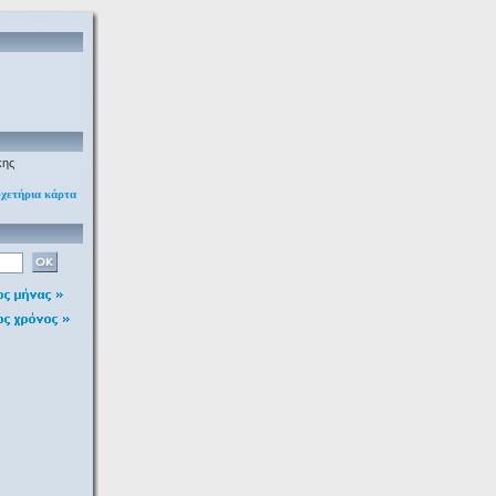
κης
υχετήρια κάρτα